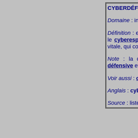
CYBERDÉF
Domaine
: i
Définition
: 
le
cyberes
vitale, qui c
Note
: la 
défensive
e
Voir aussi
:
Anglais
:
cy
Source
: lis