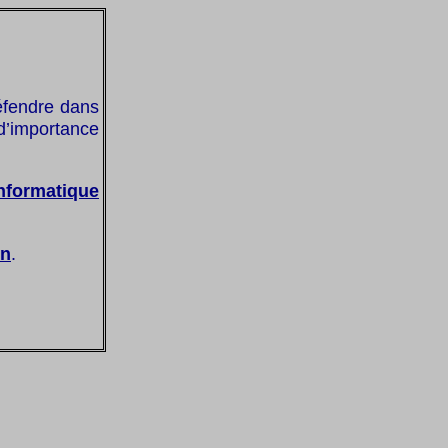
éfendre dans
d’importance
informatique
on
.