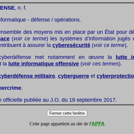
ENSE
, n. f.
nformatique - défense / opérations.
ensemble des moyens mis en place par un État pour d
pace
(
voir ce terme
) les systèmes d’information jugés 
ontribuent à assurer la
cyberesécurité
(
voir ce terme
).
cyberdéfense met notamment en œuvre la
lutte 
t la
lutte informatique offensive
(
voir ces termes
).
cyberdéfense militaire
,
cyberguerre
et
cyberprotecti
bercrime
.
te officielle publiée au J.O. du 19 septembre 2017.
Cette page appartient au site de l'
APFA