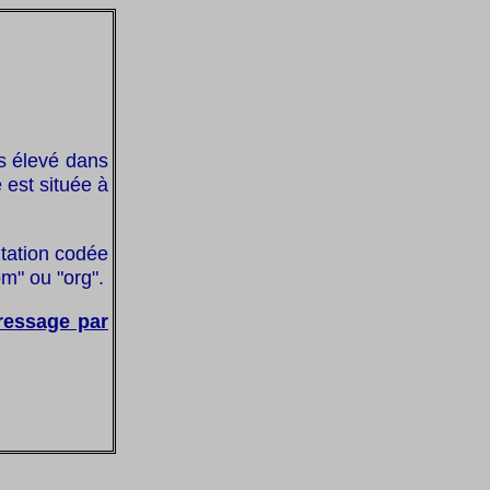
s élevé dans
 est située à
ntation codée
om" ou "org".
ressage par