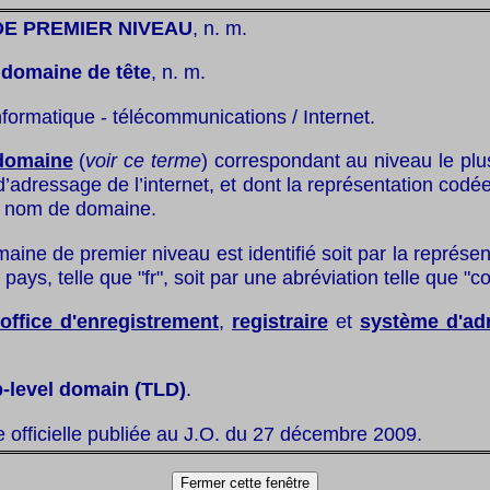
E PREMIER NIVEAU
, n. m.
:
domaine de tête
, n. m.
nformatique - télécommunications / Internet.
domaine
(
voir ce terme
) correspondant au niveau le plu
 d’adressage de l’internet, et dont la représentation codée
ut nom de domaine.
maine de premier niveau est identifié soit par la représe
pays, telle que "fr", soit par une abréviation telle que "c
office d'enregistrement
,
registraire
et
système d'ad
p-level domain (TLD)
.
te officielle publiée au J.O. du 27 décembre 2009.