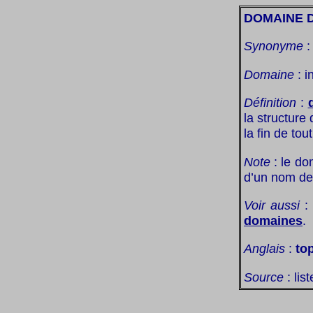
DOMAINE D
Synonyme
Domaine
: i
Définition
:
la structure
la fin de to
Note
: le do
d’un nom de 
Voir aussi
:
domaines
.
Anglais
:
to
Source
: lis