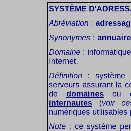
SYSTÈME D'ADRESS
Abréviation
:
adressag
Synonymes
:
annuair
Domaine
: informatique
Internet.
Définition
: système 
serveurs assurant la 
de
domaines
ou 
internautes
(
voir c
numériques utilisables 
Note
: ce système perm