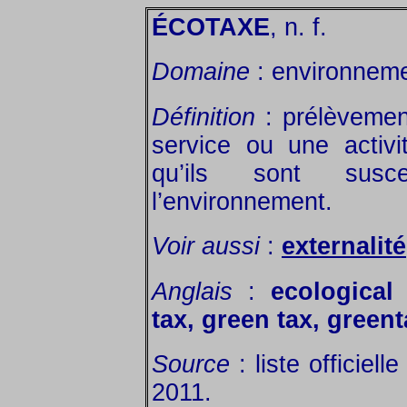
ÉCOTAXE
, n. f.
Domaine
: environneme
Définition
: prélèvement
service ou une activ
qu’ils sont susce
l’environnement.
Voir aussi
:
externalité
Anglais
:
ecological
tax, green tax, green
Source
: liste officiell
2011.