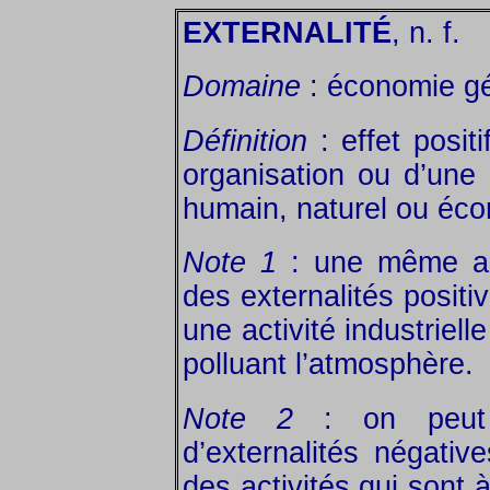
EXTERNALITÉ
, n. f.
Domaine
: économie gé
Définition
: effet posit
organisation ou d’une
humain, naturel ou éc
Note 1
: une même act
des externalités positi
une activité industriell
polluant l’atmosphère.
Note 2
: on peut d
d’externalités négativ
des activités qui sont à