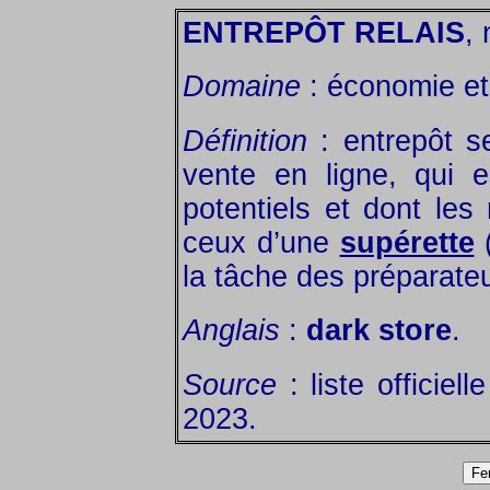
ENTREPÔT RELAIS
, 
Domaine
: économie et 
Définition
: entrepôt s
vente en ligne, qui e
potentiels et dont le
ceux d’une
supérette
la tâche des préparat
Anglais
:
dark store
.
Source
: liste officiell
2023.