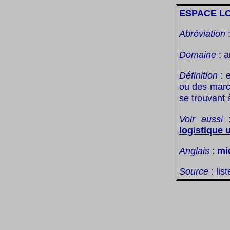
ESPACE LO
Abréviation
Domaine
: a
Définition
: e
ou des marc
se trouvant 
Voir aussi
logistique 
Anglais
:
mi
Source
: lis