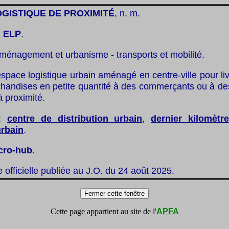
GISTIQUE DE PROXIMITÉ
, n. m.
:
ELP
.
ménagement et urbanisme - transports et mobilité.
space logistique urbain aménagé en centre-ville pour liv
handises en petite quantité à des commerçants ou à des 
à proximité.
:
centre de distribution urbain
,
dernier kilomètre
urbain
.
cro-hub
.
te officielle publiée au J.O. du 24 août 2025.
Cette page appartient au site de l'
APFA