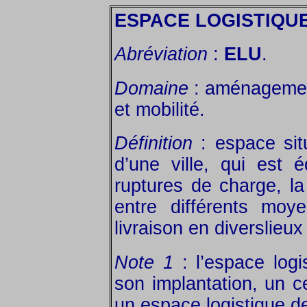
ESPACE LOGISTIQU
Abréviation
:
ELU
.
Domaine
: aménagement
et mobilité.
Définition
: espace situ
d’une ville, qui est é
ruptures de charge, la
entre différents moy
livraison en diverslieux
Note 1
: l’espace logi
son implantation, un ce
un espace logistique de