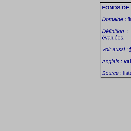
FONDS DE
Domaine
: f
Définition
: 
évaluées.
Voir aussi
:
Anglais
:
va
Source
: lis