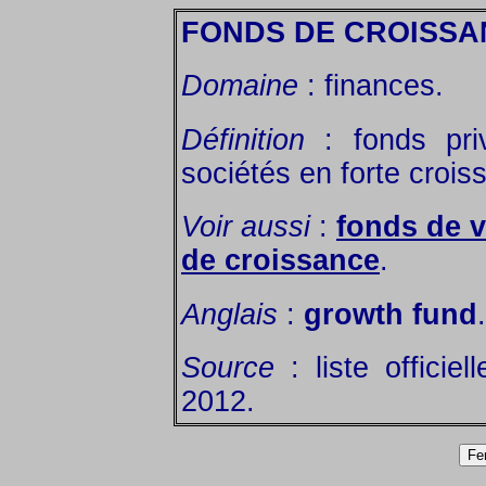
FONDS DE CROISSA
Domaine
: finances.
Définition
: fonds priv
sociétés en forte crois
Voir aussi
:
fonds de v
de croissance
.
Anglais
:
growth fund
.
Source
: liste officie
2012.