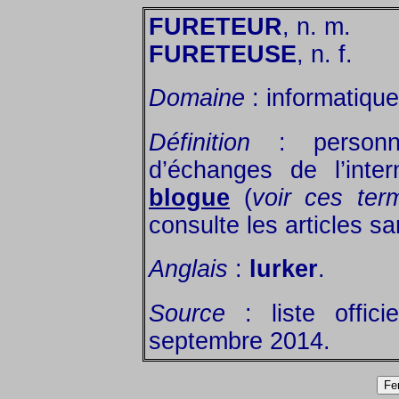
FURETEUR
, n. m.
FURETEUSE
, n. f.
Domaine
: informatique 
Définition
: personn
d’échanges de l’inte
blogue
(
voir ces ter
consulte les articles s
Anglais
:
lurker
.
Source
: liste offic
septembre 2014.