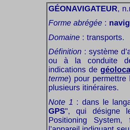
GÉONAVIGATEUR
, n
Forme abrégée
:
navig
Domaine
: transports.
Définition
: système d’a
ou à la conduite de 
indications de
géolocal
terme
) pour permettre
plusieurs itinéraires.
Note 1
: dans le langa
GPS
", qui désigne 
Positioning System,
l’appareil indiquant se