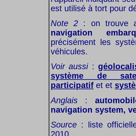
est utilisé à tort pour 
Note 2
: on trouve a
navigation embarq
précisément les syst
véhicules.
Voir aussi
:
géolocali
système de satell
participatif
et et
systè
Anglais
:
automobi
navigation system, v
Source
: liste officiel
2010.