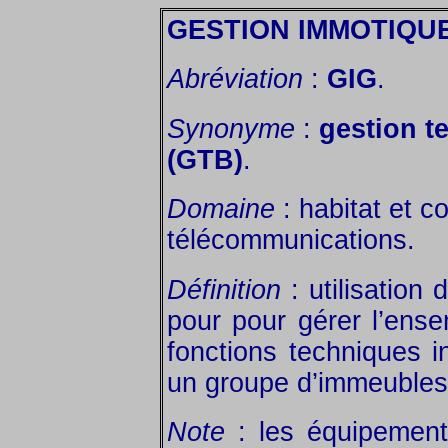
GESTION IMMOTIQU
Abréviation
:
GIG
.
Synonyme
:
gestion t
(GTB)
.
Domaine
: habitat et co
télécommunications.
Définition
: utilisation d
pour pour gérer l’ens
fonctions techniques 
un groupe d’immeubles
Note
: les équipements