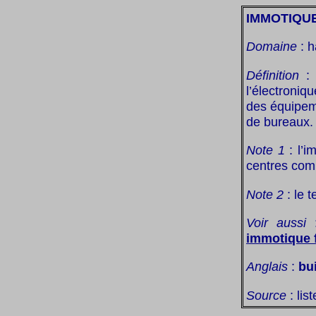
IMMOTIQU
Domaine
: h
Définition
: 
l’électroniq
des équipem
de bureaux.
Note 1
: l’i
centres com
Note 2
: le t
Voir aussi
immotique 
Anglais
:
bu
Source
: lis