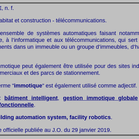
E
, n. f.
abitat et construction - télécommunications.
ensemble de systèmes automatiques faisant notamm
ue, à l’informatique et aux télécommunications, qui sert
ents dans un immeuble ou un groupe d’immeubles, d’ha
mmotique peut également être utilisée pour des sites ind
merciaux et des parcs de stationnement.
erme "
immotique
" est également utilisé comme adjectif.
:
bâtiment intelligent
,
gestion immotique globale
fonctionnelle
.
ilding automation system, facility robotics
.
te officielle publiée au J.O. du 29 janvier 2019.