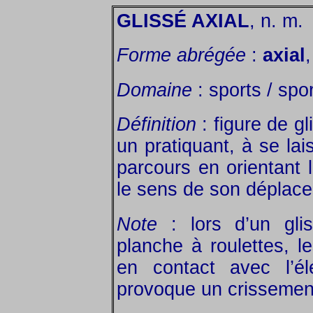
GLISSÉ AXIAL
, n. m.
Forme abrégée
:
axial
,
Domaine
: sports / spor
Définition
: figure de gl
un pratiquant, à se lai
parcours en orientant 
le sens de son déplac
Note
: lors d’un gli
planche à roulettes, l
en contact avec l’é
provoque un crissemen