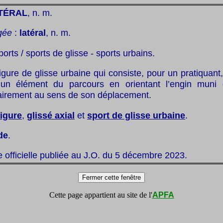
TÉRAL
, n. m.
gée
:
latéral
, n. m.
ports / sports de glisse - sports urbains.
igure de glisse urbaine qui consiste, pour un pratiquant,
 un élément du parcours en orientant l’engin muni 
airement au sens de son déplacement.
figure
,
glissé axial
et
sport de glisse urbaine
.
de
.
te officielle publiée au J.O. du 5 décembre 2023.
Cette page appartient au site de l'
APFA