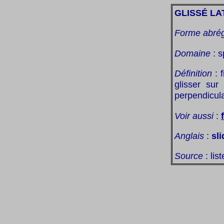
GLISSÉ LA
Forme abré
Domaine
: s
Définition
: f
glisser sur
perpendicul
Voir aussi
:
Anglais
:
sli
Source
: lis