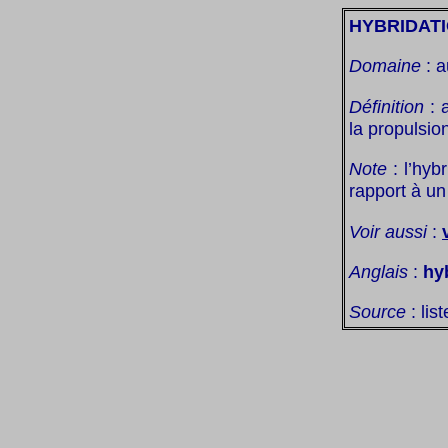
HYBRIDAT
Domaine
: a
Définition
: 
la propulsio
Note
: l’hyb
rapport à u
Voir aussi
:
Anglais
:
hy
Source
: lis