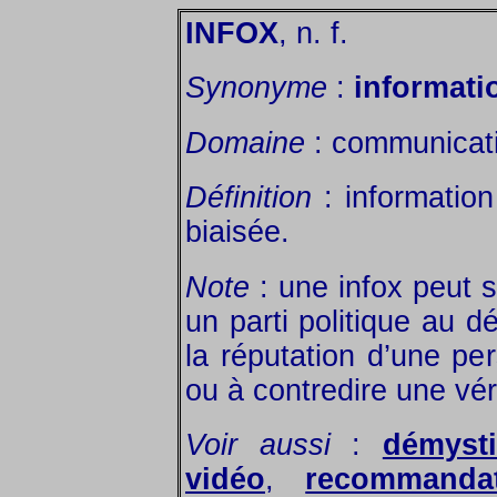
INFOX
, n. f.
Synonyme
:
informati
Domaine
: communicat
Définition
: informatio
biaisée.
Note
: une infox peut s
un parti politique au d
la réputation d’une per
ou à contredire une véri
Voir aussi
:
démysti
vidéo
,
recommanda