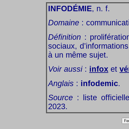
INFODÉMIE
, n. f.
Domaine
: communicat
Définition
: proliférati
sociaux, d’information
à un même sujet.
Voir aussi
:
infox
et
vé
Anglais
:
infodemic
.
Source
: liste officie
2023.