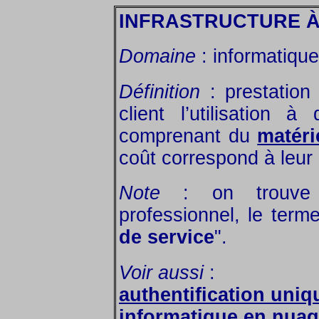
INFRASTRUCTURE À
Domaine
: informatique 
Définition
: prestation
client l’utilisation à
comprenant du
matéri
coût correspond à leur 
Note
: on trouve 
professionnel, le terme
de service
".
Voir aussi
:
authentification uni
informatique en nua