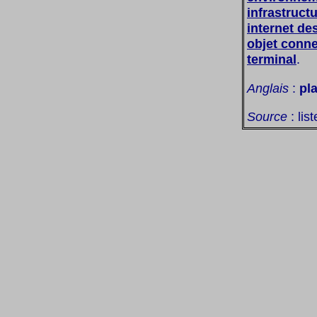
infrastruct
internet de
objet conn
terminal
.
Anglais
:
pl
Source
: lis