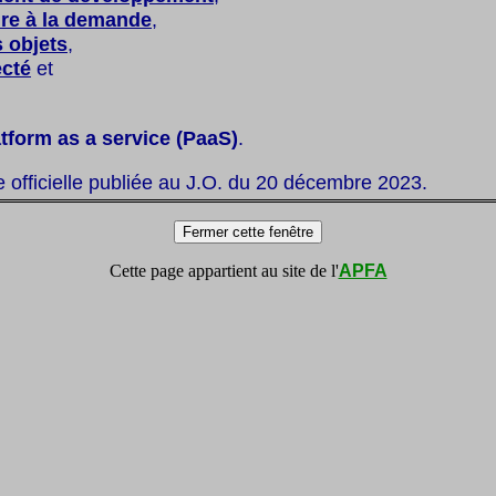
ure à la demande
,
s objets
,
ecté
et
atform as a service (PaaS)
.
te officielle publiée au J.O. du 20 décembre 2023.
Cette page appartient au site de l'
APFA