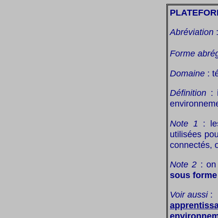
PLATEFOR
Abréviation
Forme abré
Domaine
: t
Définition
: 
environneme
Note 1
: le
utilisées po
connectés, 
Note 2
: on 
sous forme
Voir aussi
:
apprentiss
environnem