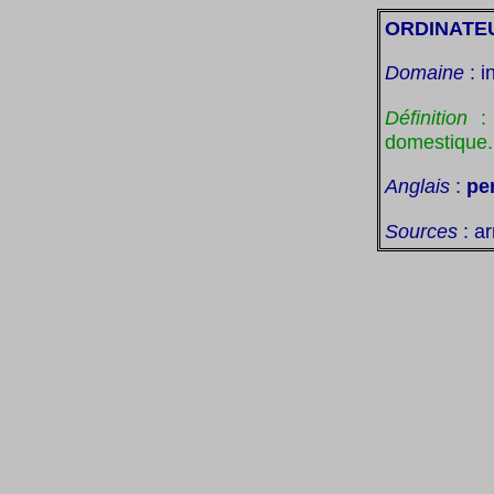
ORDINATEU
Domaine
: i
Définition
domestique.
Anglais
:
pe
Sources
: a