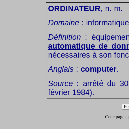
ORDINATEUR
, n. m.
Domaine
: informatique
Définition
: équipemen
automatique de don
nécessaires à son fon
Anglais
:
computer
.
Source
: arrêté du 3
février 1984).
Cette page app