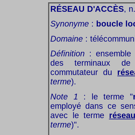
RÉSEAU D'ACCÈS
, n
Synonyme
:
boucle lo
Domaine
: télécommuni
Définition
: ensemble 
des terminaux de
commutateur du
rése
terme
).
Note 1
: le terme "
employé dans ce sens
avec le terme
réseau
terme
)".