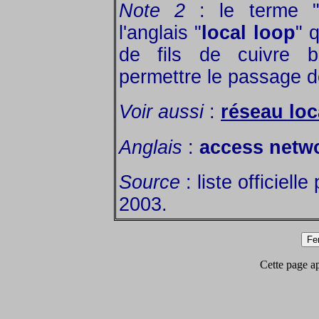
Note 2
: le terme 
l'anglais "
local loop
" q
de fils de cuivre b
permettre le passage d
Voir aussi
:
réseau lo
Anglais
:
access netwo
Source
: liste officiell
2003.
Cette page app