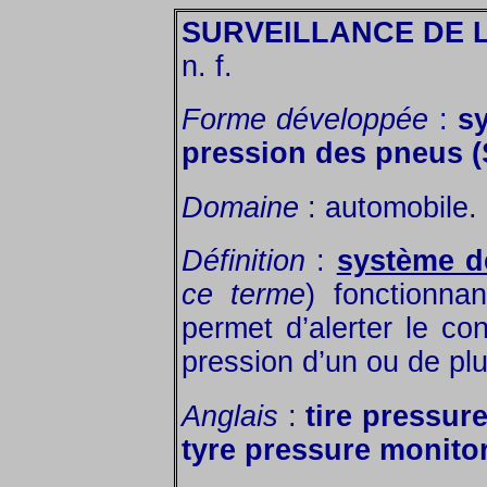
SURVEILLANCE DE 
n. f.
Forme développée
:
s
pression des pneus 
Domaine
: automobile.
Définition
:
système d
ce terme
) fonctionna
permet d’alerter le c
pression d’un ou de pl
Anglais
:
tire pressur
tyre pressure monito