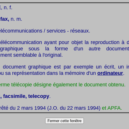
E
, n. f.
:
fax,
n. m.
élécommunications / services - réseaux.
télécommunication ayant pour objet la reproduction à d
graphique sous la forme d'un autre document
ent semblable à l'original.
 document graphique est par exemple un écrit, un i
ou sa représentation dans la mémoire d'un
ordinateur
.
 terme télécopie désigne également le document obtenu.
, facsimile, telecopy
.
rrêté du 2 mars 1994 (J.O. du 22 mars 1994)
et APFA.