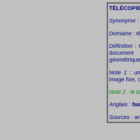
TÉLÉCOPI
Synonyme
Domaine
: t
Définition
: 
document 
géométriquem
Note 1
: un
image fixe, 
Note 2
: le
Anglais
:
fax
Sources
: a