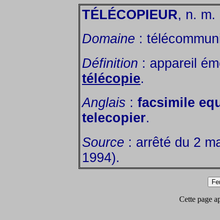
TÉLÉCOPIEUR
, n. m.
Domaine
: télécommunic
Définition
: appareil ém
télécopie
.
Anglais
:
facsimile eq
telecopier
.
Source
: arrêté du 2 m
1994).
Cette page app