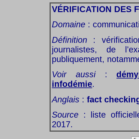
VÉRIFICATION DES 
Domaine
: communicati
Définition
: vérificati
journalistes, de l’e
publiquement, notamme
Voir aussi
:
démys
infodémie
.
Anglais
:
fact checking
Source
: liste officie
2017.