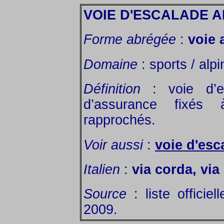
VOIE D'ESCALADE 
Forme abrégée
:
voie
Domaine
: sports / alp
Définition
: voie d’e
d’assurance fixés 
rapprochés.
Voir aussi
:
voie d'esc
Italien
:
via corda, via
Source
: liste officie
2009.