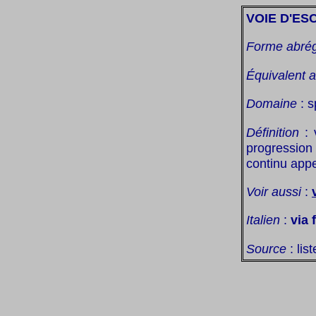
VOIE D'ES
Forme abré
Équivalent 
Domaine
: s
Définition
: 
progression
continu appe
Voir aussi
:
Italien
:
via 
Source
: lis