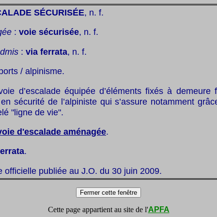
CALADE SÉCURISÉE
, n. f.
gée
:
voie sécurisée
, n. f.
admis
:
via ferrata
, n. f.
ports / alpinisme.
voie d’escalade équipée d’éléments fixés à demeure fa
 en sécurité de l’alpiniste qui s’assure notamment grâc
lé "ligne de vie".
voie d'escalade aménagée
.
ferrata
.
te officielle publiée au J.O. du 30 juin 2009.
Cette page appartient au site de l'
APFA