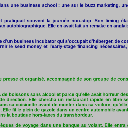
dans une business school : une sur le buzz marketing, une a
ratiquait souvent la journée non-stop. Son timing était 
autobiographique. Elle en avait fait un remake en anglais e
le d’un business incubator qui s’occupait d’héberger, de coa
ir le seed money et l’early-stage financing nécessaires, c
 de presse et organisé, accompagné de son groupe de conseil
as de boissons sans alcool et parce qu’elle avait horreur d
 direction. Elle chercha un restaurant rapide en libre-serv
ans sa cuisinette avant de monter dans sa voiture, qu’elle
. Elle fit le plein de gazole dans un centre automobile avan
ans la boutique hors-taxes du transbordeur.
èques de voyage dans une banque au volant. Elle entra 