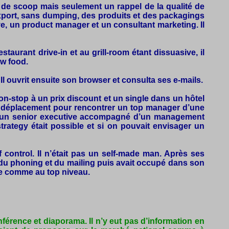
s de scoop mais seulement un rappel de la qualité de
export, sans dumping, des produits et des packagings
ive, un product manager et un consultant marketing. Il
restaurant drive-in et au grill-room étant dissuasive, il
ow food.
Il ouvrit ensuite son browser et consulta ses e-mails.
l non-stop à un prix discount et un single dans un hôtel
 ce déplacement pour rencontrer un top manager d’une
ntrer un senior executive accompagné d’un management
trategy était possible et si on pouvait envisager un
 control. Il n’était pas un self-made man. Après ses
é du phoning et du mailing puis avait occupé dans son
ue comme au top niveau.
nférence et diaporama. Il n’y eut pas d’information en