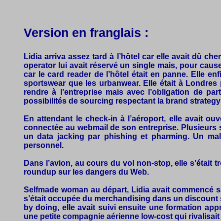
Version en franglais :
Lidia arriva assez tard à l’hôtel car elle avait dû c
operator lui avait réservé un single mais, pour caus
car le card reader de l’hôtel était en panne. Elle en
sportswear que les urbanwear. Elle était à Londres
rendre à l’entreprise mais avec l’obligation de pa
possibilités de sourcing respectant la brand strategy
En attendant le check-in à l’aéroport, elle avait o
connectée au webmail de son entreprise. Plusieurs sp
un data jacking par phishing et pharming. Un malw
personnel.
Dans l’avion, au cours du vol non-stop, elle s’était 
roundup sur les dangers du Web.
Selfmade woman au départ, Lidia avait commencé sa 
s’était occupée du merchandising dans un discount s
by doing, elle avait suivi ensuite une formation a
une petite compagnie aérienne low-cost qui rivalisait 