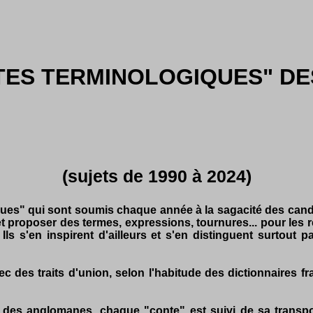
TES TERMINOLOGIQUES" DE
(sujets de 1990 à 2024)
iques" qui sont soumis chaque année à la sagacité des can
et proposer des termes, expressions, tournures... pour les
e. Ils s'en inspirent d'ailleurs et s'en distinguent surtou
c des traits d'union, selon l'habitude des dictionnaires fr
gon des anglomanes, chaque "conte" est suivi de sa tran