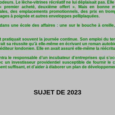
eurs. Le lèche-vitrines récréatif ne lui déplaisait pas. El
e « premier acheté, deuxième offert ». Mais en bonne m
tales, des emplacements promotionnels, des prix en tromp
ages à poignée et autres enveloppes pelliplaquées.
dans une école des affaires : une sur le bouche à oreille,
ratiquait souvent la journée continue. Son emploi du temps 
it sa réussite qu’à elle-même en écrivant un roman autobiog
 éditeur londonien. Elle en avait assuré elle-même la réécritu
contra le responsable d’un incubateur d’entreprises qui s’o
c un investisseur providentiel susceptible de fournir le c
ment suffisant, et d’aider à élaborer un plan de développeme
SUJET DE 2023