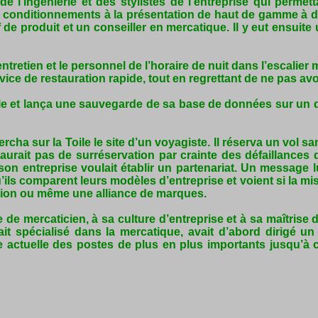
de l’ingénierie et des stylistes de l’entreprise qui perm
es conditionnements à la présentation de haut de gamme à des
f de produit et un conseiller en mercatique. Il y eut ensui
d’entretien et le personnel de l’horaire de nuit dans l’escalier
vice de restauration rapide, tout en regrettant de ne pas avo
able et lança une sauvegarde de sa base de données sur un di
chercha sur la Toile le site d’un voyagiste. Il réserva un vol 
aurait pas de surréservation par crainte des défaillances d
son entreprise voulait établir un partenariat. Un message lu
’ils comparent leurs modèles d’entreprise et voient si la mis
tion ou même une alliance de marques.
 de mercaticien, à sa culture d’entreprise et à sa maîtrise 
ait spécialisé dans la mercatique, avait d’abord dirigé 
e actuelle des postes de plus en plus importants jusqu’à