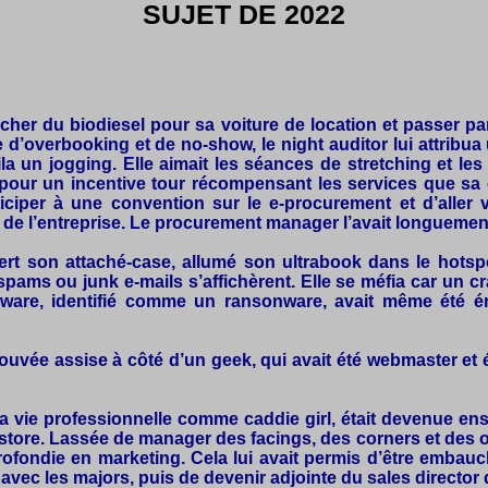
SUJET DE 2022
hercher du biodiesel pour sa voiture de location et passer pa
e d’overbooking et de no-show, le night auditor lui attribua
fila un jogging. Elle aimait les séances de stretching et les
 pour un incentive tour récompensant les services que sa
rticiper à une convention sur le e-procurement et d’aller 
 de l’entreprise. Le procurement manager l’avait longuement 
uvert son attaché-case, allumé son ultrabook dans le hots
ams ou junk e-mails s’affichèrent. Elle se méfia car un cra
are, identifié comme un ransonware, avait même été érad
trouvée assise à côté d’un geek, qui avait été webmaster et 
vie professionnelle comme caddie girl, était devenue ens
tore. Lassée de manager des facings, des corners et des od
pprofondie en marketing. Cela lui avait permis d’être emb
avec les majors, puis de devenir adjointe du sales director 