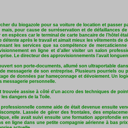
chercher du biogazole pour sa voiture de location et passer 
 mais, pour cause de surréservation et de défaillances de 
n espèces car le terminal de carte bancaire de l’hôtel était
étente après le travail et aimait mieux les vêtements de dét
ant les services que sa compétence de mercaticienne lu
visionnement en ligne et d’aller visiter un salon profess
eprise. Le directeur des approvisionnements l’avait longuem
it ouvert son porte-documents, allumé son ultraportable dans
de messagerie de son entreprise. Plusieurs pourriels ou pol
iratage de données par hameçonnage et dévoiement. Un logici
sa messagerie personnelle.
it trouvée assise à côté d’un accro des techniques de pointe
 les dangers de la Toile.
 professionnelle comme aide de était devenue ensuite ven
ompte. Lassée de gérer des frontales, des emplacements
tique, elle avait suivi ensuite une formation approfondie e
en ligne dans une petite compagnie aérienne à bas prix q
prise actuelle.