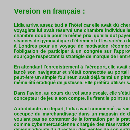
Version en français :
Lidia arriva assez tard à l’hôtel car elle avait dû 
voyagiste lui avait réservé une chambre individuelle
chambre double pour le même prix, qu’elle dut payer e
séances de gymnastique d’étirement et les soirées de d
à Londres pour un voyage de motivation récompens
l’obligation de participer à un congrès sur l’appro
sourçage respectant la stratégie de marque de l’entr
En attendant l’enregistrement à l’aéroport, elle ava
lancé son navigateur et s’était connectée au portail 
peut-être un simple fouineur, avait déjà tenté un p
même été éradiqué de justesse. Elle préféra utiliser 
Dans l’avion, au cours du vol sans escale, elle s’éta
concepteur de jeu à son compte. Ils firent le point sur
Autodidacte au départ, Lidia avait commencé sa vie
occupée du marchandisage dans un magasin de disc
voulant pas se contenter de la formation par la pra
comme cybermercaticienne chargée des réservations 
devenir adjointe du directeur des ventes de son entre