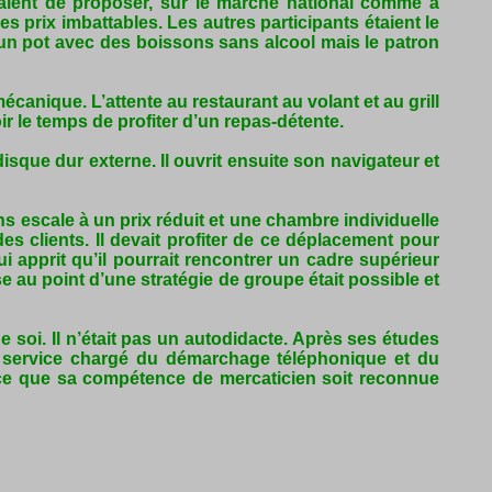
ettaient de proposer, sur le marché national comme à
 prix imbattables. Les autres participants étaient le
te un pot avec des boissons sans alcool mais le patron
 mécanique. L’attente au restaurant au volant et au grill
ir le temps de profiter d’un repas-détente.
sque dur externe. Il ouvrit ensuite son navigateur et
sans escale à un prix réduit et une chambre individuelle
es clients. Il devait profiter de ce déplacement pour
i apprit qu’il pourrait rencontrer un cadre supérieur
e au point d’une stratégie de groupe était possible et
de soi. Il n’était pas un autodidacte. Après ses études
un service chargé du démarchage téléphonique et du
 ce que sa compétence de mercaticien soit reconnue