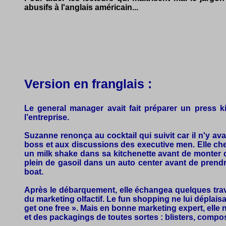
abusifs à l'anglais américain...
Version en franglais :
Le general manager avait fait préparer un press k
l’entreprise.
Suzanne renonça au cocktail qui suivit car il n'y av
boss et aux discussions des executive men. Elle cherc
un milk shake dans sa kitchenette avant de monter dans
plein de gasoil dans un auto center avant de prendr
boat.
Après le débarquement, elle échangea quelques trave
du marketing olfactif. Le fun shopping ne lui déplaisa
get one free ». Mais en bonne marketing expert, elle
et des packagings de toutes sortes : blisters, compo