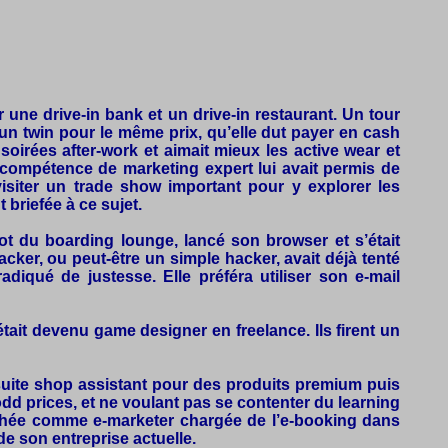
r une drive-in bank et un drive-in restaurant. Un tour
 un twin pour le même prix, qu’elle dut payer en cash
 soirées after-work et aimait mieux les active wear et
 compétence de marketing expert lui avait permis de
visiter un trade show important pour y explorer les
briefée à ce sujet.
pot du boarding lounge, lancé son browser et s’était
cker, ou peut-être un simple hacker, avait déjà tenté
iqué de justesse. Elle préféra utiliser son e-mail
était devenu game designer en freelance. Ils firent un
uite shop assistant pour des produits premium puis
d prices, et ne voulant pas se contenter du learning
auchée comme e-marketer chargée de l’e-booking dans
de son entreprise actuelle.