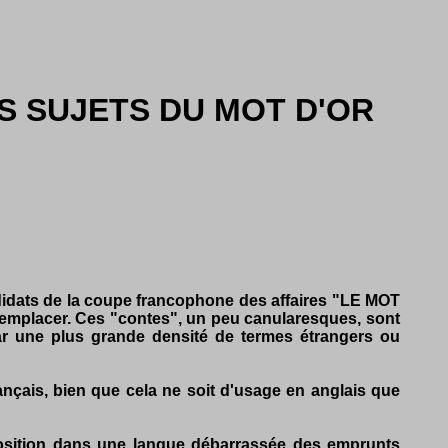
S SUJETS DU MOT D'OR
didats de la coupe francophone des affaires "LE MOT
 remplacer. Ces "contes", un peu canularesques, sont
t par une plus grande densité de termes étrangers ou
ançais, bien que cela ne soit d'usage en anglais que
sposition dans une langue débarrassée des emprunts