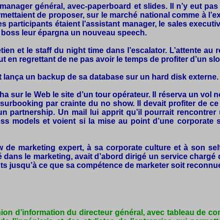
manager général, avec-paperboard et slides. Il n’y eut pa
permettaient de proposer, sur le marché national comme à l’
s participants étaient l’assistant manager, le sales execut
le boss leur épargna un nouveau speech.
retien et le staff du night time dans l’escalator. L’attente au 
t en regrettant de ne pas avoir le temps de profiter d’un sl
et lança un backup de sa database sur un hard disk externe. 
ercha sur le Web le site d’un tour opérateur. Il réserva un vo
e surbooking par crainte du no show. Il devait profiter de
r un partnership. Un mail lui apprit qu’il pourrait renco
ness models et voient si la mise au point d’une corporate s
de marketing expert, à sa corporate culture et à son self
sé dans le marketing, avait d’abord dirigé un service charg
ants jusqu’à ce que sa compétence de marketer soit reconn
nion d’information du directeur général, avec tableau de co