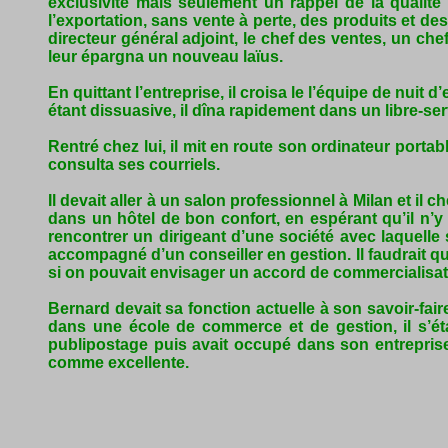
exclusivité mais seulement un rappel de la qualité 
l’exportation, sans vente à perte, des produits et d
directeur général adjoint, le chef des ventes, un che
leur épargna un nouveau laïus.
En quittant l’entreprise, il croisa le l’équipe de nuit 
étant dissuasive, il dîna rapidement dans un libre-ser
Rentré chez lui, il mit en route son ordinateur port
consulta ses courriels.
Il devait aller à un salon professionnel à Milan et il 
dans un hôtel de bon confort, en espérant qu’il n’y 
rencontrer un dirigeant d’une société avec laquelle 
accompagné d’un conseiller en gestion. Il faudrait qu
si on pouvait envisager un accord de commercialisa
Bernard devait sa fonction actuelle à son savoir-faire
dans une école de commerce et de gestion, il s’ét
publipostage puis avait occupé dans son entrepris
comme excellente.