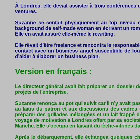
À Londres, elle devait assister à trois conférences 
ventures.
Suzanne se sentait physiquement au top niveau et p
background de self-made woman en écrivant un roman 
Elle en avait assuré elle-même le rewriting.
Elle rêvait d’être freelance et rencontra le responsab
contact avec un business angel susceptible de fourn
d’aider à élaborer un business plan.
Version en français :
Le directeur général avait fait préparer un dossier
projets de l’entreprise.
Suzanne renonça au pot qui suivit car il n'y avait p
au laïus du patron et aux discussions des cadres de
préparer des grillades mélangées et un lait frappé d
voyage de motivation à Londres offert par sa société
Manche. Elle s’occupa en faisant du lèche-vitrines d
Après le débarquement, elle échangea quelques ch