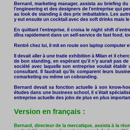
Bernard, marketing manager, assista au briefing du 
l’engineering et des designers de l’entreprise qui 
au look de standing à des prix imbattables. Les autre
y eut ensuite un cocktail avec des soft drinks mais 
En quittant l’entreprise, il croisa le night shift d’ent
dîna rapidement dans un self-service de fast food, tou
Rentré chez lui, il mit en route son laptop computer 
Il devait aller à une trade exhibition à Milan et il ch
de bon standing, en espérant qu’il n’y aurait pas d
société avec laquelle son entreprise voulait établi
consultant. Il faudrait qu’ils comparent leurs busi
comarketing ou même un cobranding.
Bernard devait sa fonction actuelle à son know-how 
études dans une business school, il s’était spéciali
entreprise actuelle des jobs de plus en plus import
Version en français :
Bernard, directeur de la mercatique, assista à la réu