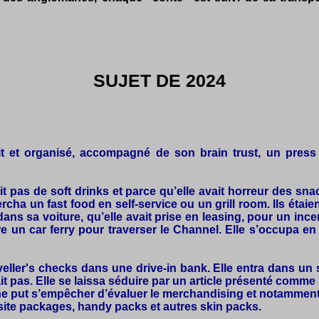
SUJET DE 2024
it et organisé, accompagné de son brain trust, un press 
ait pas de soft drinks et parce qu’elle avait horreur des s
ha un fast food en self-service ou un grill room. Ils étaien
 sa voiture, qu’elle avait prise en leasing, pour un incenti
e un car ferry pour traverser le Channel. Elle s’occupa en
ller's checks dans une drive-in bank. Elle entra dans un s
it pas. Elle se laissa séduire par un article présenté comme 
 ne put s’empêcher d’évaluer le merchandising et notamment l
site packages, handy packs et autres skin packs.