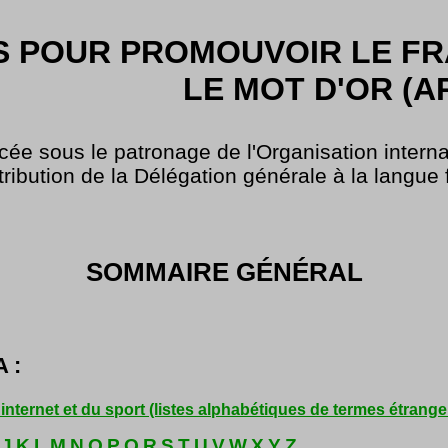
S POUR PROMOUVOIR LE FRA
LE MOT D'OR (A
cée sous le patronage de l'Organisation interna
tribution de la Délégation générale à la langue
SOMMAIRE GÉNÉRAL
 :
l'internet et du sport (listes alphabétiques de termes étrang
J
K
L
M
N
O
P
Q
R
S
T
U
V
W
X
Y
Z