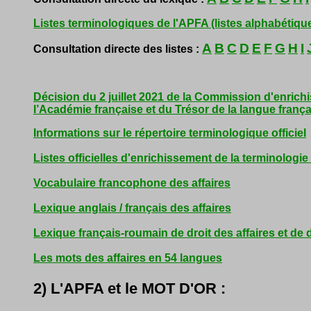
Listes terminologiques de l'APFA (listes alphabétique
A
B
C
D
E
F
G
H
I
Consultation directe des listes :
Décision du 2 juillet 2021 de la Commission d'enrich
l’Académie française et du Trésor de la langue franç
Informations sur le répertoire terminologique officiel
Listes officielles d'enrichissement de la terminologi
Vocabulaire francophone des affaires
Lexique anglais / français des affaires
Lexique français-roumain de droit des affaires et de
Les mots des affaires en 54 langues
2) L'APFA et le MOT D'OR :