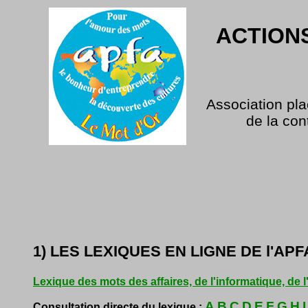
ACTION
Association pla
de la con
1) LES LEXIQUES EN LIGNE DE l'APFA
Lexique des mots des affaires, de l'informatique, de 
A
B
C
D
E
F
G
H
I
Consultation directe du lexique :