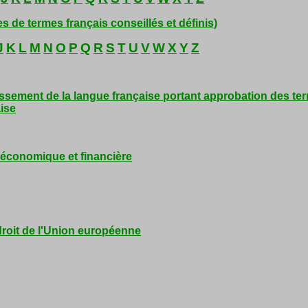
s de termes français conseillés et définis)
J
K
L
M
N
O
P
Q
R
S
T
U
V
W
X
Y
Z
issement de la langue française portant approbation des ter
aise
e économique et financière
 droit de l'Union européenne