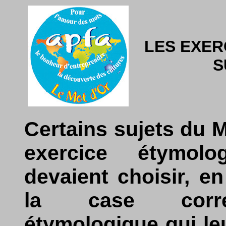
LES EXER
S
Certains sujets du 
exercice étymolo
devaient choisir, e
la case corres
étymologique qui le