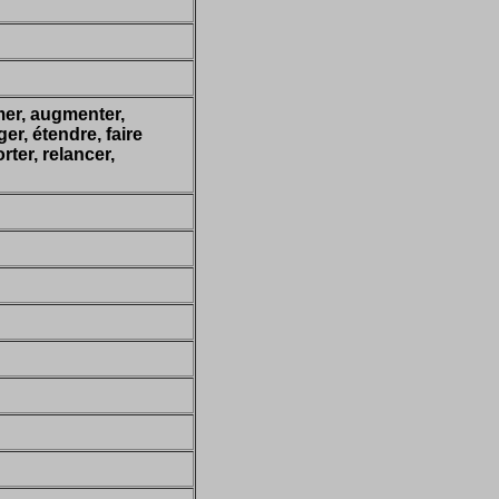
imer, augmenter,
er, étendre, faire
orter, relancer,