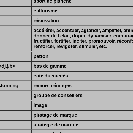
sport de planche
culturisme
réservation
accélérer, accentuer, agrandir, amplifier, an
donner de l’élan, doper, dynamiser, encourag
fructifier, fortifier, inciter, promouvoir, réconf
renforcer, revigorer, stimuler, etc.
patron
dj.)/b>
bas de gamme
cote du succès
storming
remue-méninges
groupe de conseillers
image
piratage de marque
stratégie de marque