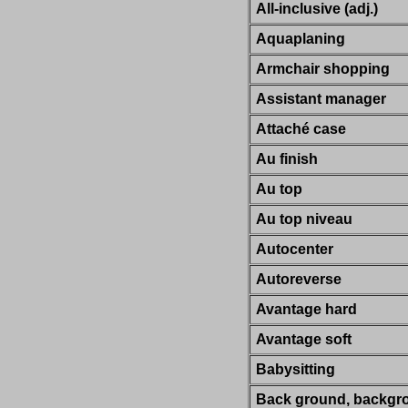
All-inclusive (adj.)
Aquaplaning
Armchair shopping
Assistant manager
Attaché case
Au finish
Au top
Au top niveau
Autocenter
Autoreverse
Avantage hard
Avantage soft
Babysitting
Back ground, backgr