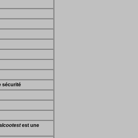
 sécurité
alcootest
est une