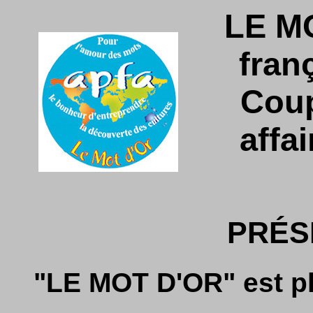
LE M
franç
Coup
affa
PRÉS
"LE MOT D'OR" est pl