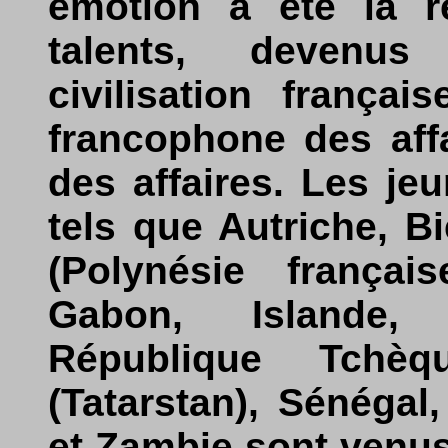
émotion a été la r
talents, devenus
civilisation frança
francophone des aff
des affaires. Les j
tels que Autriche, B
(Polynésie français
Gabon, Islande, 
République Tchèq
(Tatarstan), Sénégal
et Zambie sont venus