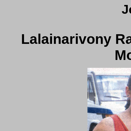
J
Lalainarivony R
Mo