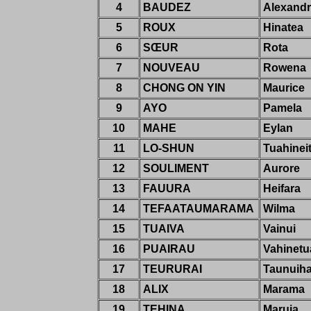
4
BAUDEZ
Alexand
5
ROUX
Hinatea
6
SŒUR
Rota
7
NOUVEAU
Rowena
8
CHONG ON YIN
Maurice
9
AYO
Pamela
10
MAHE
Eylan
11
LO-SHUN
Tuahineit
12
SOULIMENT
Aurore
13
FAUURA
Heifara
14
TEFAATAUMARAMA
Wilma
15
TUAIVA
Vainui
16
PUAIRAU
Vahinetu
17
TEURURAI
Taunuih
18
ALIX
Marama
19
TEHINA
Maruia