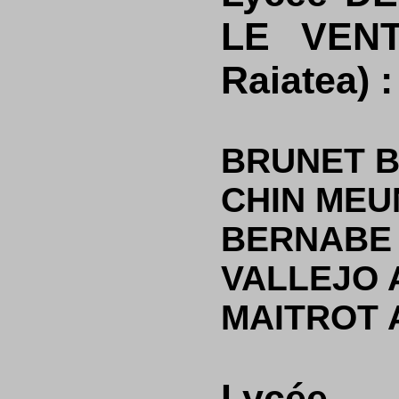
LE VENT
Raiatea) :
BRUNET B
CHIN MEUN
BERNABE 
VALLEJO A
MAITROT A
Lycé