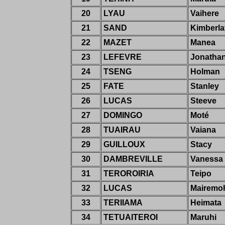
20
LYAU
Vaihere
21
SAND
Kimberla
22
MAZET
Manea
23
LEFEVRE
Jonatha
24
TSENG
Holman
25
FATE
Stanley
26
LUCAS
Steeve
27
DOMINGO
Moté
28
TUAIRAU
Vaiana
29
GUILLOUX
Stacy
30
DAMBREVILLE
Vanessa
31
TEROROIRIA
Teipo
32
LUCAS
Mairemo
33
TERIIAMA
Heimata
34
TETUAITEROI
Maruhi