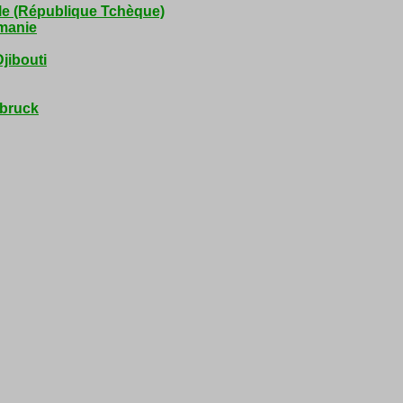
ale (République Tchèque)
umanie
Djibouti
ebruck