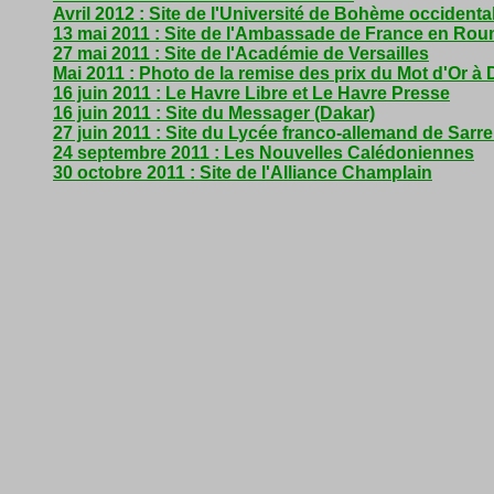
Avril 2012 : Site de l'Université de Bohème occident
13 mai 2011 : Site de l'Ambassade de France en Ro
27 mai 2011 : Site de l'Académie de Versailles
Mai 2011 : Photo de la remise des prix du Mot d'Or à 
16 juin 2011 : Le Havre Libre et Le Havre Presse
16 juin 2011 : Site du Messager (Dakar)
27 juin 2011 : Site du Lycée franco-allemand de Sarr
24 septembre 2011 : Les Nouvelles Calédoniennes
30 octobre 2011 : Site de l'Alliance Champlain