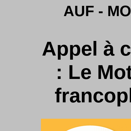
AUF - M
Appel à 
: Le Mot
francop