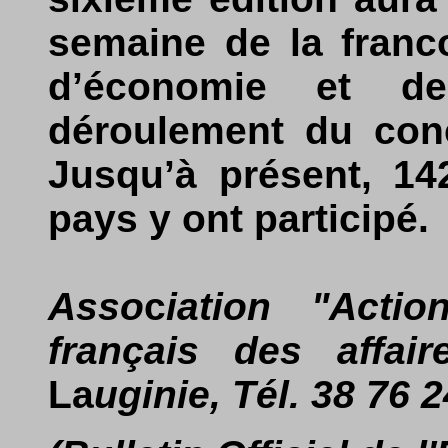
semaine de la franc
d’économie et de
déroulement du conc
Jusqu’à présent, 14
pays y ont participé.
Asso
c
iation "Actio
français des affair
La
uginie, Tél.
38
76
2