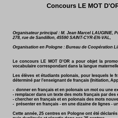
Concours LE MOT D'OR -
Organisateur principal : M. Jean Marcel LAUGINIE, P
278, rue de Sandillon, 45590 SAINT-CYR-EN-VAL,
Organisation en Pologne : Bureau de Coopération Lin
Le concours LE MOT D'OR a pour objet la promoti
vocabulaire correspondant dans la langue maternelle
Les élèves et étudiants polonais, pour lesquels le f
déterminé par l'enseignant de français (Initiation, 
- donner en français et en polonais un mot ou une exp
- remplacer dans un texte des mots français par des 
- chercher en français et en polonais des mots nou
- présenter en français - en une dizaine de lignes - un
Cette année, 25 centres en Pologne ont été déclaré