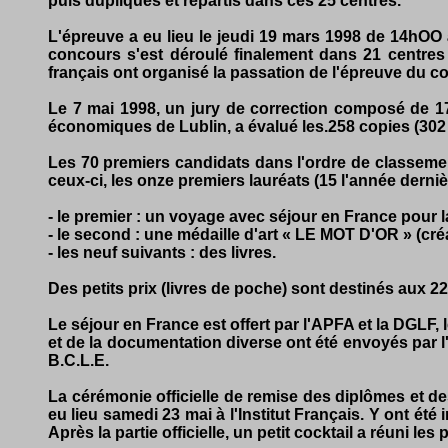
puis dupliqués et répartis dans ces 25 centres.
L'épreuve a eu lieu le jeudi 19 mars 1998 de 14hOO à
concours s'est déroulé finalement dans 21 centres 
français ont organisé la passation de l'épreuve du c
Le 7 mai 1998, un jury de correction composé de 17
économiques de Lublin, a évalué les.258 copies (302 
Les 70 premiers candidats dans l'ordre de classemen
ceux-ci, les onze premiers lauréats (15 l'année dernièr
- le premier : un voyage avec séjour en France pour la
- le second : une médaille d'art « LE MOT D'OR » (créa
- les neuf suivants : des livres.
Des petits prix (livres de poche) sont destinés aux 2
Le séjour en France est offert par l'APFA et la DGLF,
et de la documentation diverse ont été envoyés par l'
B.C.L.E.
La cérémonie officielle de remise des diplômes et de
eu lieu samedi 23 mai à l'Institut Français. Y ont ét
Après la partie officielle, un petit cocktail a réuni l