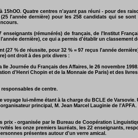
 15hOO. Quatre centres n'ayant pas réuni - pour des raison
(25 l'année dernière) pour les 258 candidats qui se sont
oncours.
 enseignants (rémunérés) de français, de l'Institut Franç
l'année dernière), ce qui a permis d'établir un classement 
t (27 % de réussite, pour 32 % = 97 reçus l'année dernière
e) ont droit à des prix divers :
 Ile Journée du Français des Affaires, le 26 novembre 1998, 
tion d'Henri Chopin et de la Monnaie de Paris) et des livres
2 responsables de centre.
 le voyage lui-même étant à la charge du BCLE de Varsovie. U
organisateur principal, M. Jean Marcel Lauginie de l'APFA. P
s prix - organisée par le Bureau de Coopération Linguistiq
é invités les onze premiers lauréats, les 22 enseignants, res
es personnes présentes autour d'un verre amical.