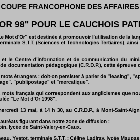
COUPE FRANCOPHONE DES AFFAIRES
’OR 98" POUR LE CAUCHOIS PAT
e Mot d’Or" est destinée à promouvoir l’utilisation de la l
minale S.T.T. (Sciences et Technologies Tertiaires), ainsi 
t le Centre d’information et de communication du minis
al de documentation pédagogique (C.R.D.P.), cette épreuve c
 mots étrangers : doit-on persister à parler de "leasing", "
inage", "publipostage" et "mercatique".
s mots français qui correspondent aux anglicismes que nous
ulée "Le Mot d’Or 1998".
rcredi 13 mai, à 14 h 30, au C.R.D.P., à Mont-Saint-Aign
lauréats figurant dans notre zone de diffusion :
bin, lycée de Saint-Valery-en-Caux.
au, Yvetot, terminale S.T.T. ; Céline Ladiray, lycée Maupass