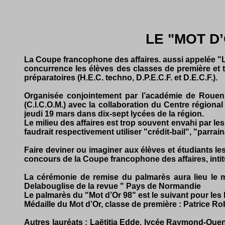
LE "MOT D
La Coupe francophone des affaires. aussi appelée "L
concurrence les élèves des classes de première et ter
préparatoires (H.E.C. techno, D.P.E.C.F. et D.E.C.F.).
Organisée conjointement par l’académie de Rouen e
(C.l.C.O.M.) avec la collaboration du Centre région
jeudi 19 mars dans dix-sept lycées de la région.
Le milieu des affaires est trop souvent envahi par les
faudrait respectivement utiliser "crédit-bail", "parra
Faire deviner ou imaginer aux élèves et étudiants le
concours de la Coupe francophone des affaires, intit
La cérémonie de remise du palmarès aura lieu le me
Delabouglise de la revue " Pays de Normandie
Le palmarès du "Mot d’Or 98" est le suivant pour les 
Médaille du Mot d’Or, classe de première : Patrice Ro
Autres lauréats : Laëtitia Edde, lycée Raymond-Quene