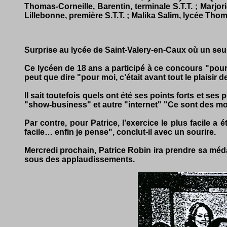
Thomas-Corneille, Barentin, terminale S.T.T. ; Marjor
Lillebonne, première S.T.T. ; Malika Salim, lycée Thom
Surprise au lycée de Saint-Valery-en-Caux où un seul
Ce lycéen de 18 ans a participé à ce concours "pour v
peut que dire "pour moi, c’était avant tout le plaisir 
II sait toutefois quels ont été ses points forts et se
"show-business" et autre "internet" "Ce sont des mots
Par contre, pour Patrice, l’exercice le plus facile a
facile… enfin je pense", conclut-il avec un sourire.
Mercredi prochain, Patrice Robin ira prendre sa méda
sous des applaudissements.