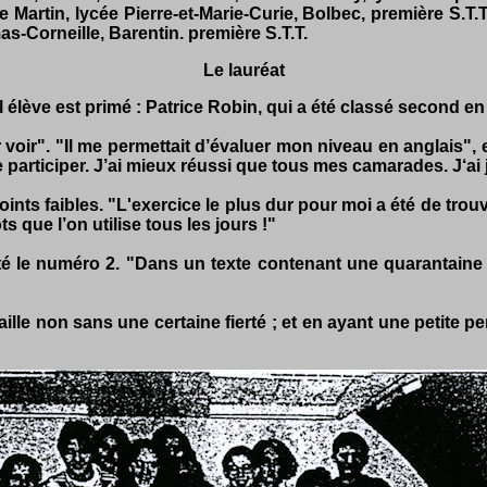
ie Martin, lycée Pierre-et-Marie-Curie, Bolbec, première S.T
as-Corneille, Barentin. première S.T.T.
Le lauréat
 élève est primé : Patrice Robin, qui a été classé second e
oir". "Il me permettait d’évaluer mon niveau en anglais", ex
de participer. J’ai mieux réussi que tous mes camarades. J‘ai 
s points faibles. "L'exercice le plus dur pour moi a été de t
 que l’on utilise tous les jours !"
 été le numéro 2. "Dans un texte contenant une quarantaine d
ille non sans une certaine fierté ; et en ayant une petite p