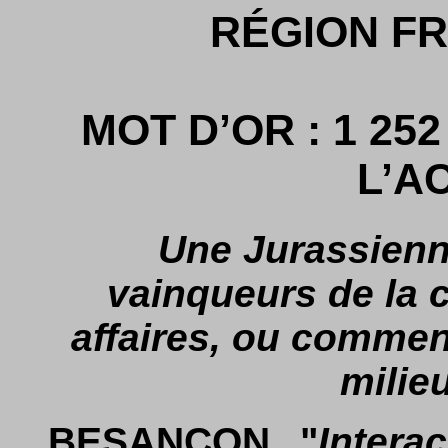
RÉGION F
MOT D’OR : 1 25
L’A
Une Jurassienn
vainqueurs de la
affaires, ou commen
milieu
BESANÇON. "
Intera