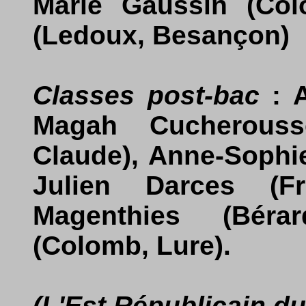
Marie Gaussin (Col
(Ledoux, Besançon)
Classes post-bac
: A
Magah Cucherousse
Claude), Anne-Sophi
Julien Darces (Fr
Magenthies (Béra
(Colomb, Lure).
(L'Est Républicain d