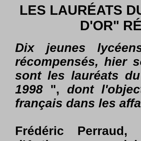
LES LAURÉATS D
D'OR" 
Dix jeunes lycéen
récompensés, hier so
sont les lauréats 
1998
",
dont l'obje
français dans les affa
Frédéric Perraud,