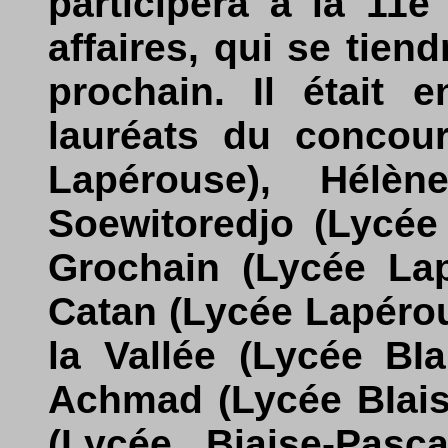
participera à la 11
affaires, qui se tien
prochain. Il était 
lauréats du concour
Lapérouse), Hélè
Soewitoredjo (Lycée 
Grochain (Lycée Lap
Catan (Lycée Lapéro
la Vallée (Lycée BIa
Achmad (Lycée BIais
(Lycée Biaise-Pasc