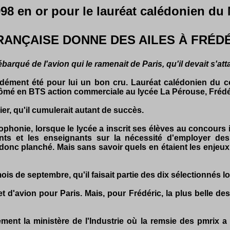
98 en or pour le lauréat calédonien du 
RANÇAISE DONNE DES AILES À FRÉD
ébarqué de l'avion qui le ramenait de Paris, qu'il devait s'a
cidément été pour lui un bon cru. Lauréat calédonien du co
diplômé en BTS action commerciale au lycée La Pérouse, Fré
nier, qu'il cumulerait autant de succès.
ophonie, lorsque le lycée a inscrit ses élèves au concours 
iants et les enseignants sur la nécessité d'employer d
donc planché. Mais sans savoir quels en étaient les enjeux
s de septembre, qu'il faisait partie des dix sélectionnés locau
t d'avion pour Paris. Mais, pour Frédéric, la plus belle d
ment la ministère de l'Industrie où la remsie des pmrix a 