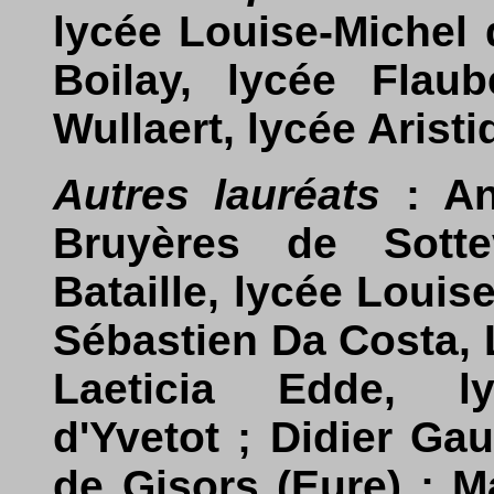
lycée Louise-Michel 
Boilay, lycée Flau
Wullaert, lycée Arist
Autres lauréats
: An
Bruyères de Sottev
Bataille, lycée Louis
Sébastien Da Costa, 
Laeticia Edde, l
d'Yvetot ; Didier Ga
de Gisors (Eure) ; M