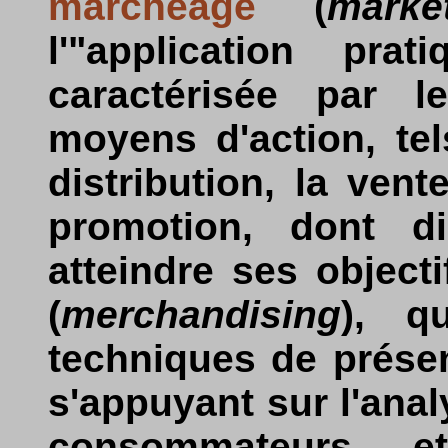
marchéage
(
mark
l'"application pra
caractérisée par l
moyens d'action, tels
distribution, la ven
promotion, dont di
atteindre ses objecti
(
merchandising
), q
techniques de prése
s'appuyant sur l'an
consommateurs e