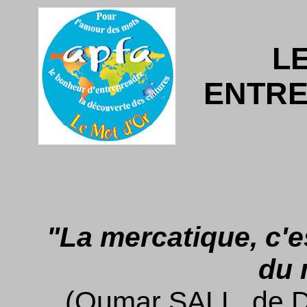
L
ENTRE
"La mercatique, c'e
du 
(Oumar SALL, de Da