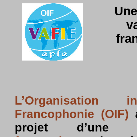
Une 
v
fra
L’Organisation 
Francophonie (OIF)
a
projet d’un